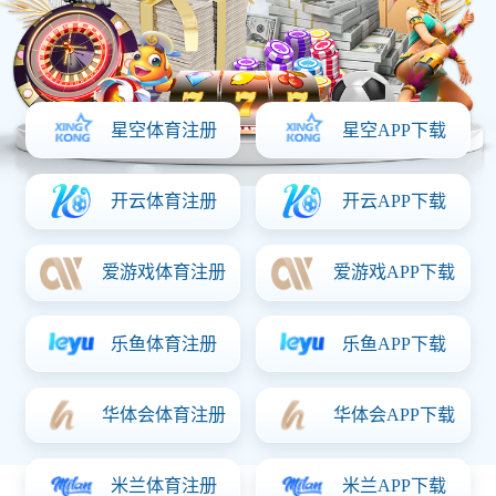
首页
/
体育热讯
/ 正文