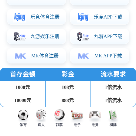
2026-06-12 16:00
44 次阅读
英超收官战VAR再成焦点：曼城绝杀球越
位线争议毫米级，瓜帅赛后怒斥
英超联赛最后一轮收官战在万众瞩目中落下帷幕，然
而决定冠军归属的焦点却并非球员的华丽进球，而是
VAR（视频助理裁判）一次毫米级的越位判定。曼城
对阵西汉姆联的比赛中，哈兰德在补时阶段打入一记
绝杀球，但VAR介入后确认其越位在先，进球无效。
这一争议判罚让曼城错失锁定胜局的机会，最终仅以
1-1战平，而竞争对手阿森纳则在另一场比赛中获胜，